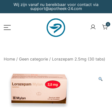
Skip
Wij zijn vanaf nu bereikbaar voor contact via
support@apotheek-24.com
to
content
0
Groothandel
Apotheek
Home
/
Geen categorie
/ Lorazepam 2.5mg (30 tabs)