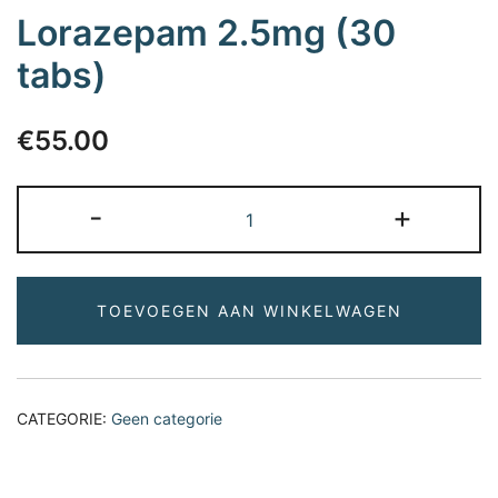
Lorazepam 2.5mg (30
tabs)
€
55.00
Lorazepam
-
+
2.5mg
(30
tabs)
TOEVOEGEN AAN WINKELWAGEN
aantal
CATEGORIE:
Geen categorie