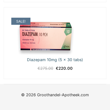
SALE!
Diazepam 10mg (5 x 30 tabs)
Oorspronkelijke
Huidige
€
275.00
€
220.00
prijs
prijs
was:
is:
€275.00.
€220.00.
© 2026 Groothandel-Apotheek.com